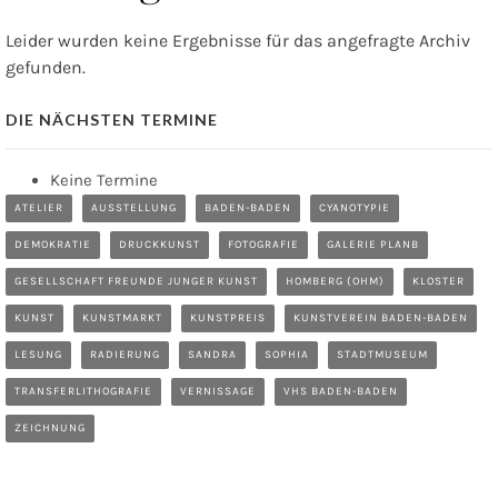
Leider wurden keine Ergebnisse für das angefragte Archiv
gefunden.
DIE NÄCHSTEN TERMINE
Keine Termine
ATELIER
AUSSTELLUNG
BADEN-BADEN
CYANOTYPIE
DEMOKRATIE
DRUCKKUNST
FOTOGRAFIE
GALERIE PLANB
GESELLSCHAFT FREUNDE JUNGER KUNST
HOMBERG (OHM)
KLOSTER
KUNST
KUNSTMARKT
KUNSTPREIS
KUNSTVEREIN BADEN-BADEN
LESUNG
RADIERUNG
SANDRA
SOPHIA
STADTMUSEUM
TRANSFERLITHOGRAFIE
VERNISSAGE
VHS BADEN-BADEN
ZEICHNUNG