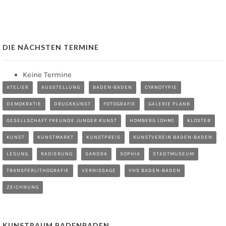
DIE NÄCHSTEN TERMINE
Keine Termine
ATELIER
AUSSTELLUNG
BADEN-BADEN
CYANOTYPIE
DEMOKRATIE
DRUCKKUNST
FOTOGRAFIE
GALERIE PLANB
GESELLSCHAFT FREUNDE JUNGER KUNST
HOMBERG (OHM)
KLOSTER
KUNST
KUNSTMARKT
KUNSTPREIS
KUNSTVEREIN BADEN-BADEN
LESUNG
RADIERUNG
SANDRA
SOPHIA
STADTMUSEUM
TRANSFERLITHOGRAFIE
VERNISSAGE
VHS BADEN-BADEN
ZEICHNUNG
KUNSTRAUM BADENBADEN