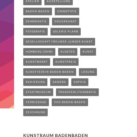
ATELIER
AUSSTELLUNG
BADEN-BADEN
CYANOTYPIE
DEMOKRATIE
DRUCKKUNST
FOTOGRAFIE
GALERIE PLANB
GESELLSCHAFT FREUNDE JUNGER KUNST
HOMBERG (OHM)
KLOSTER
KUNST
KUNSTMARKT
KUNSTPREIS
KUNSTVEREIN BADEN-BADEN
LESUNG
RADIERUNG
SANDRA
SOPHIA
STADTMUSEUM
TRANSFERLITHOGRAFIE
VERNISSAGE
VHS BADEN-BADEN
ZEICHNUNG
KUNSTRAUM BADENBADEN