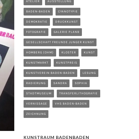
ATELIER
AUSSTELLUNG
BADEN-BADEN
CYANOTYPIE
DEMOKRATIE
DRUCKKUNST
FOTOGRAFIE
GALERIE PLANB
GESELLSCHAFT FREUNDE JUNGER KUNST
HOMBERG (OHM)
KLOSTER
KUNST
KUNSTMARKT
KUNSTPREIS
KUNSTVEREIN BADEN-BADEN
LESUNG
RADIERUNG
SANDRA
SOPHIA
STADTMUSEUM
TRANSFERLITHOGRAFIE
VERNISSAGE
VHS BADEN-BADEN
ZEICHNUNG
KUNSTRAUM BADENBADEN