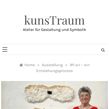
Skip
to
content
kunsTraum
Atelier für Gestaltung und Symbolik
Home
»
Ausstellung
»
911 air – ein
Entstehungsprozess