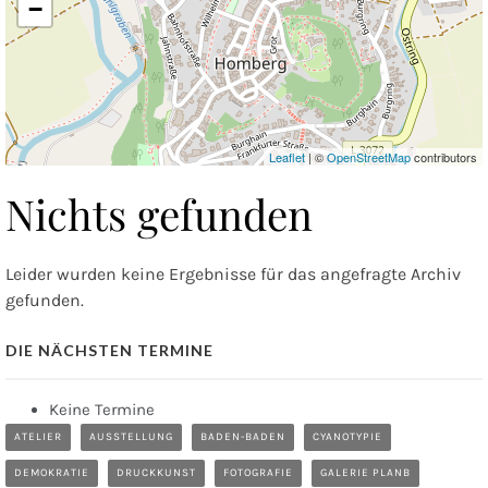
−
Leaflet
| ©
OpenStreetMap
contributors
Nichts gefunden
Leider wurden keine Ergebnisse für das angefragte Archiv
gefunden.
DIE NÄCHSTEN TERMINE
Keine Termine
ATELIER
AUSSTELLUNG
BADEN-BADEN
CYANOTYPIE
DEMOKRATIE
DRUCKKUNST
FOTOGRAFIE
GALERIE PLANB