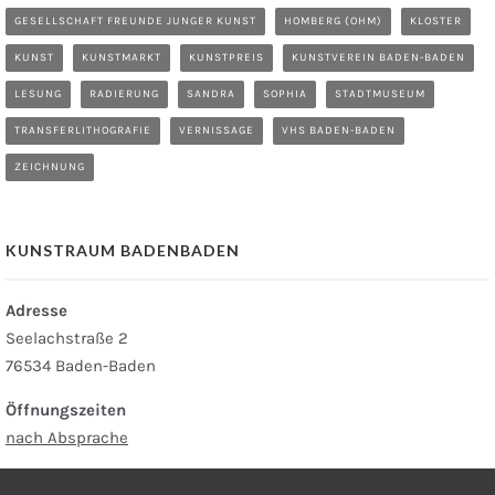
GESELLSCHAFT FREUNDE JUNGER KUNST
HOMBERG (OHM)
KLOSTER
KUNST
KUNSTMARKT
KUNSTPREIS
KUNSTVEREIN BADEN-BADEN
LESUNG
RADIERUNG
SANDRA
SOPHIA
STADTMUSEUM
TRANSFERLITHOGRAFIE
VERNISSAGE
VHS BADEN-BADEN
ZEICHNUNG
KUNSTRAUM BADENBADEN
Adresse
Seelachstraße 2
76534 Baden-Baden
Öffnungszeiten
nach Absprache