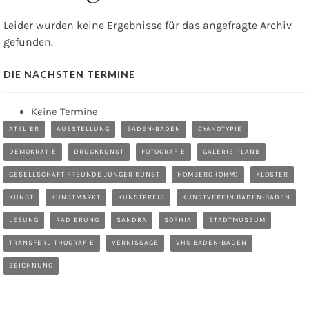
Leider wurden keine Ergebnisse für das angefragte Archiv
gefunden.
DIE NÄCHSTEN TERMINE
Keine Termine
ATELIER
AUSSTELLUNG
BADEN-BADEN
CYANOTYPIE
DEMOKRATIE
DRUCKKUNST
FOTOGRAFIE
GALERIE PLANB
GESELLSCHAFT FREUNDE JUNGER KUNST
HOMBERG (OHM)
KLOSTER
KUNST
KUNSTMARKT
KUNSTPREIS
KUNSTVEREIN BADEN-BADEN
LESUNG
RADIERUNG
SANDRA
SOPHIA
STADTMUSEUM
TRANSFERLITHOGRAFIE
VERNISSAGE
VHS BADEN-BADEN
ZEICHNUNG