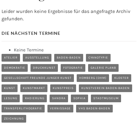
Leider wurden keine Ergebnisse für das angefragte Archiv
gefunden.
DIE NÄCHSTEN TERMINE
Keine Termine
ATELIER
AUSSTELLUNG
BADEN-BADEN
CYANOTYPIE
DEMOKRATIE
DRUCKKUNST
FOTOGRAFIE
GALERIE PLANB
GESELLSCHAFT FREUNDE JUNGER KUNST
HOMBERG (OHM)
KLOSTER
KUNST
KUNSTMARKT
KUNSTPREIS
KUNSTVEREIN BADEN-BADEN
LESUNG
RADIERUNG
SANDRA
SOPHIA
STADTMUSEUM
TRANSFERLITHOGRAFIE
VERNISSAGE
VHS BADEN-BADEN
ZEICHNUNG