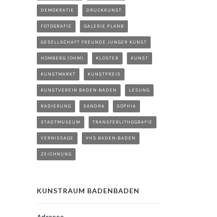
DEMOKRATIE
DRUCKKUNST
FOTOGRAFIE
GALERIE PLANB
GESELLSCHAFT FREUNDE JUNGER KUNST
HOMBERG (OHM)
KLOSTER
KUNST
KUNSTMARKT
KUNSTPREIS
KUNSTVEREIN BADEN-BADEN
LESUNG
RADIERUNG
SANDRA
SOPHIA
STADTMUSEUM
TRANSFERLITHOGRAFIE
VERNISSAGE
VHS BADEN-BADEN
ZEICHNUNG
KUNSTRAUM BADENBADEN