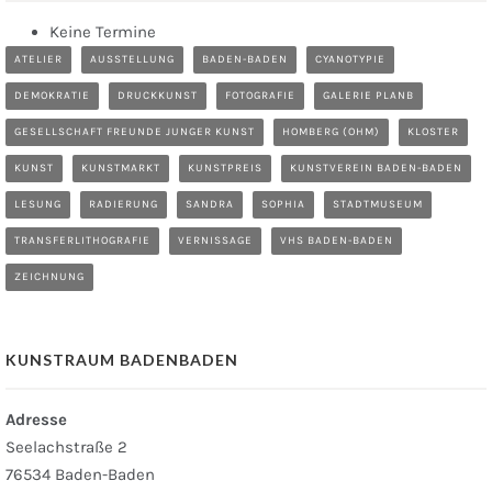
Keine Termine
ATELIER
AUSSTELLUNG
BADEN-BADEN
CYANOTYPIE
DEMOKRATIE
DRUCKKUNST
FOTOGRAFIE
GALERIE PLANB
GESELLSCHAFT FREUNDE JUNGER KUNST
HOMBERG (OHM)
KLOSTER
KUNST
KUNSTMARKT
KUNSTPREIS
KUNSTVEREIN BADEN-BADEN
LESUNG
RADIERUNG
SANDRA
SOPHIA
STADTMUSEUM
TRANSFERLITHOGRAFIE
VERNISSAGE
VHS BADEN-BADEN
ZEICHNUNG
KUNSTRAUM BADENBADEN
Adresse
Seelachstraße 2
76534 Baden-Baden